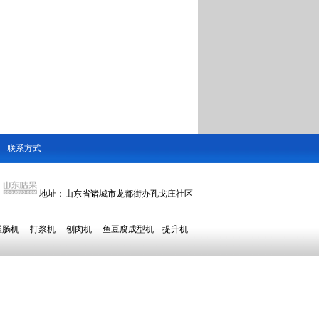
联系方式
地址：山东省诸城市龙都街办孔戈庄社区
灌肠机
打浆机
刨肉机
鱼豆腐成型机
提升机