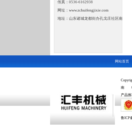
传真：0536-6162938
网址：
www.zchuifengjixie.com
地址：山东诸城龙都街办孔戈庄社区南
网站首页
Copyr
南 电话
产品推
鲁ICP备