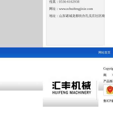
传真：0536-6162938
网址：
www.zchuifengjixie.com
地址：山东诸城龙都街办孔戈庄社区南
网站首页
Copyr
南 电话
产品推
鲁ICP备